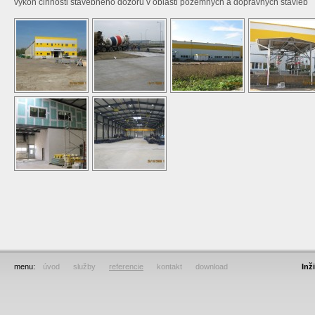
výkon činnosti stavebného dozoru v oblasti pozemných a dopravných stavieb
menu:
úvod
služby
referencie
kontakt
download
Inž