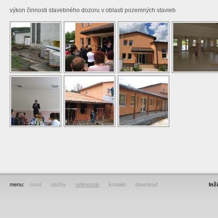
výkon činnosti stavebného dozoru v oblasti pozemných stavieb
menu:
úvod
služby
referencie
kontakt
download
Inž