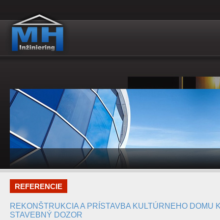
REFERENCIE
REKONŠTRUKCIA A PRÍSTAVBA KULTÚRNEHO DOMU K
STAVEBNÝ DOZOR