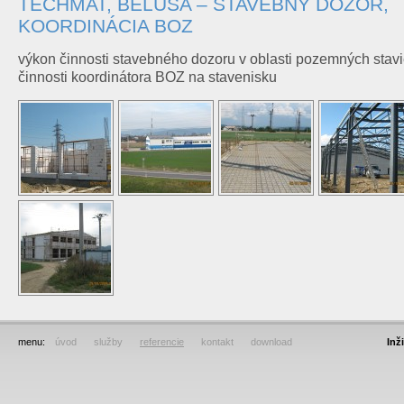
TECHMAT, BELUŠA – STAVEBNÝ DOZOR,
KOORDINÁCIA BOZ
výkon činnosti stavebného dozoru v oblasti pozemných stav
činnosti koordinátora BOZ na stavenisku
menu:
úvod
služby
referencie
kontakt
download
Inž